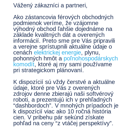
Vážený zákazníci a partneri,
Ako zástancovia férových obchodných
podmienok veríme, že vzájomne
výhodný obchod ľahšie dojednáme na
základe kvalitných dát a overených
informácií. Preto sme pre Vás pripravili
a verejne sprístupnili aktuálne údaje o
cenách
elektrickej energie
, plynu,
pohonných hmôt a
poľnohospodárskych
komodít
, ktoré aj my sami používame
pri strategickom plánovaní.
K dispozícií sú vždy čerstvé a aktuálne
údaje, ktoré pre Vás z overených
zdrojov denne zbierajú naši softvérový
roboti, a prezentujú ich v prehľadných
“dashbordoch”. V mnohých prípadoch je
k dispozícií viac ako 10 ročná história
cien. V pribehu pár sekúnd získate
pohľad na ceny “z vtáčej perspektívy”.