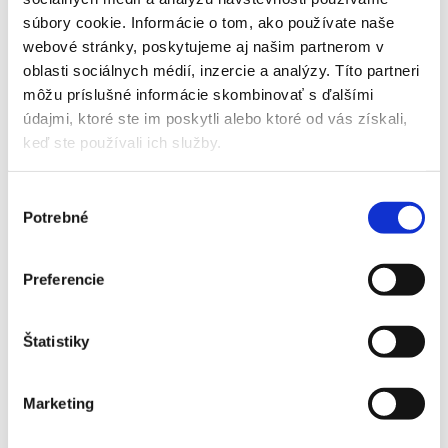
Elektrická energia, plyn, PHM
súbory cookie. Informácie o tom, ako používate naše
$
webové stránky, poskytujeme aj našim partnerom v
oblasti sociálnych médií, inzercie a analýzy. Títo partneri
môžu príslušné informácie skombinovať s ďalšími
Zobraziť
údajmi, ktoré ste im poskytli alebo ktoré od vás získali,
keď ste používali ich služby.
Agro komodity
Výber
Potrebné
súhlasu
Cukor, Káva
$
Preferencie
Zobraziť
Štatistiky
Marketing