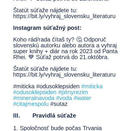
Štatút súťaže nájdete tu:
https://bit.ly/vyhraj_slovensku_literaturu
Instagram súťažný post:
Koho rád/rada čítaš ty? 🤔 Odporuč
slovenskú autorku alebo autora a vyhraj
super knihy + diár na rok 2023 od Panta
Rhei. 💙 Súťaž potrvá do 21.októbra.
Štatút súťaže nájdete tu:
https://bit.ly/vyhraj_slovensku_literaturu
#miticka #odusoklepsiden
#miticka
#odusoklepsiden
#pitnyrezim
#mineralnavoda
#voda
#water
#citajmespolu
#sutaz
III. Pravidlá súťaže
Spoločnosť bude počas Trvania