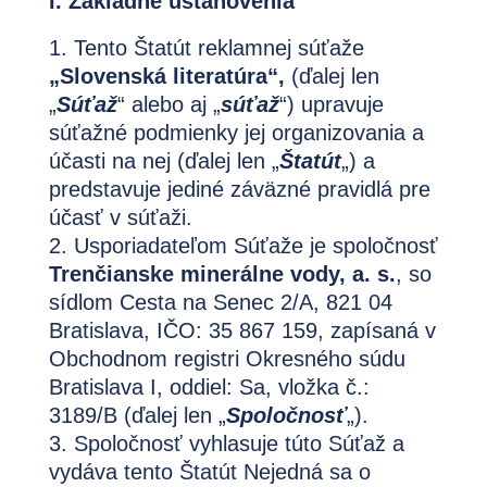
I. Základné ustanovenia
Tento Štatút reklamnej súťaže
„Slovenská literatúra“,
(ďalej len
„
Súťaž
“ alebo aj „
súťaž
“) upravuje
súťažné podmienky jej organizovania a
účasti na nej (ďalej len „
Štatút
„) a
predstavuje jediné záväzné pravidlá pre
účasť v súťaži.
Usporiadateľom Súťaže je spoločnosť
Trenčianske minerálne vody, a. s.
, so
sídlom Cesta na Senec 2/A, 821 04
Bratislava, IČO: 35 867 159, zapísaná v
Obchodnom registri Okresného súdu
Bratislava I, oddiel: Sa, vložka č.:
3189/B (ďalej len „
Spoločnosť
„).
Spoločnosť vyhlasuje túto Súťaž a
vydáva tento Štatút Nejedná sa o