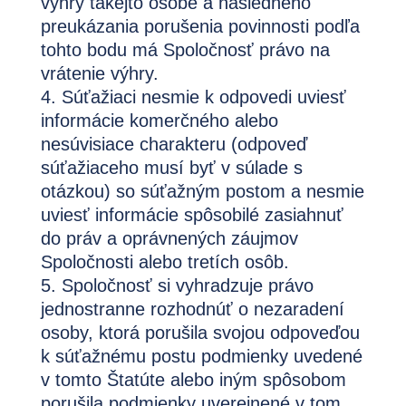
výhry takejto osobe a následného
preukázania porušenia povinnosti podľa
tohto bodu má Spoločnosť právo na
vrátenie výhry.
Súťažiaci nesmie k odpovedi uviesť
informácie komerčného alebo
nesúvisiace charakteru (odpoveď
súťažiaceho musí byť v súlade s
otázkou) so súťažným postom a nesmie
uviesť informácie spôsobilé zasiahnuť
do práv a oprávnených záujmov
Spoločnosti alebo tretích osôb.
Spoločnosť si vyhradzuje právo
jednostranne rozhodnúť o nezaradení
osoby, ktorá porušila svojou odpoveďou
k súťažnému postu podmienky uvedené
v tomto Štatúte alebo iným spôsobom
porušila podmienky uverejnené v tom