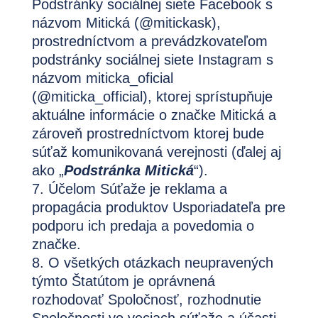
Podstránky sociálnej siete Facebook s
názvom Mitická (@mitickask),
prostredníctvom a prevádzkovateľom
podstránky sociálnej siete Instagram s
názvom miticka_oficial
(@miticka_official), ktorej sprístupňuje
aktuálne informácie o značke Mitická a
zároveň prostredníctvom ktorej bude
súťaž komunikovaná verejnosti (ďalej aj
ako „
Podstránka Mitická
“).
Účelom Súťaže je reklama a
propagácia produktov Usporiadateľa pre
podporu ich predaja a povedomia o
značke.
O všetkých otázkach neupravených
týmto Štatútom je oprávnená
rozhodovať Spoločnosť, rozhodnutie